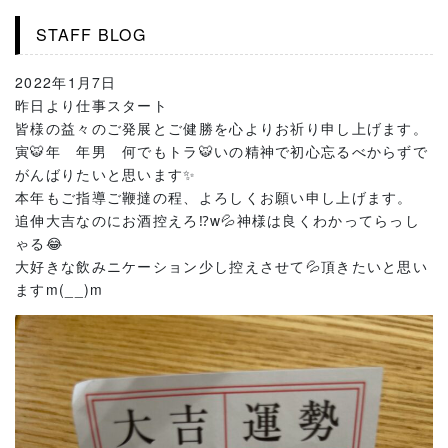
STAFF BLOG
2022年1月7日
昨日より仕事スタート
皆様の益々のご発展とご健勝を心よりお祈り申し上げます。
寅🐯年 年男 何でもトラ🐯いの精神で初心忘るべからずで
がんばりたいと思います✨
本年もご指導ご鞭撻の程、よろしくお願い申し上げます。
追伸大吉なのにお酒控えろ⁉w💦神様は良くわかってらっし
ゃる😂
大好きな飲みニケーション少し控えさせて💦頂きたいと思い
ますm(__)m