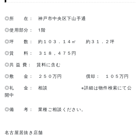
◎所 在： 神戸市中央区下山手通
◎使用部分： 1階
◎坪 数： 約１０３．１４㎡ 約３１．２坪
◎賃 料： ３１８，４７５円
◎共 益 費： 賃料に含む
◎敷 金： ２５０万円 償却： １０５万円
◎礼 金： 相談 ※詳細は物件検索にて公
開中
◎備 考： 業種ご相談ください。
名古屋居抜き店舗