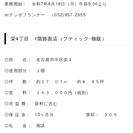
業務開始： 令和7年8月18日（月）午前9:00より
㈱テンポプランナー （052)957-2555
栄4丁目 1階路面店（ブティック･物販）
◎所 在： 名古屋市中区栄４
◎使用部分： １階
◎坪 数： 約２７．０７㎡ 約８．９５坪
◎賃 料： １４３，０００円（税別）
◎共 益 費： 賃料に含む
◎保 証 金： 10ヶ月分 償却： ５０％
◎礼 金： 相談