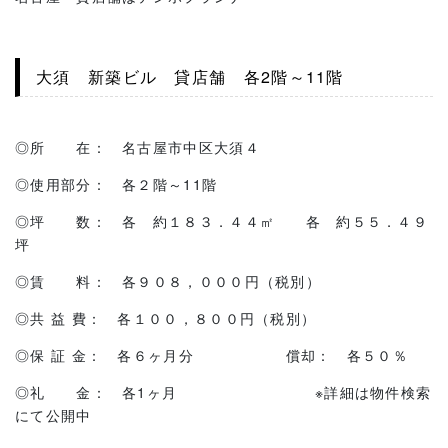
大須 新築ビル 貸店舗 各2階～11階
◎所 在： 名古屋市中区大須４
◎使用部分： 各２階～11階
◎坪 数： 各 約１８３．４４㎡ 各 約５５．４９
坪
◎賃 料： 各９０８，０００円（税別）
◎共 益 費： 各１００，８００円（税別）
◎保 証 金： 各６ヶ月分 償却： 各５０％
◎礼 金： 各1ヶ月 ※詳細は物件検索
にて公開中