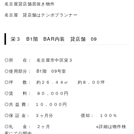
名古屋貸店舗居抜き物件
名古屋 貸店舗はテンポプランナー
栄３ B1階 BAR内装 貸店舗 09
◎所 在： 名古屋市中区栄３
◎使用部分： B1階 09号室
◎坪 数： 約２６．４４㎡ 約８．００坪
◎賃 料： ８０，０００円
◎共 益 費： １０，０００円
◎保 証 金： ３ヶ月分 償却： １００％
◎礼 金： ２ヶ月 ※詳細は物件検
索にて公開中