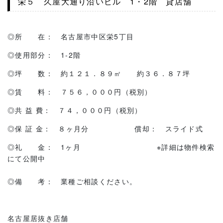
栄５ 久屋大通り沿いビル 1・2階 貸店舗
◎所 在： 名古屋市中区栄5丁目
◎使用部分： 1-2階
◎坪 数： 約１２１．８９㎡ 約３６．８７坪
◎賃 料： ７５６，０００円（税別）
◎共 益 費： ７４，０００円（税別）
◎保 証 金： ８ヶ月分 償却： スライド式
◎礼 金： 1ヶ月 ※詳細は物件検索
にて公開中
◎備 考： 業種ご相談ください。
名古屋居抜き店舗