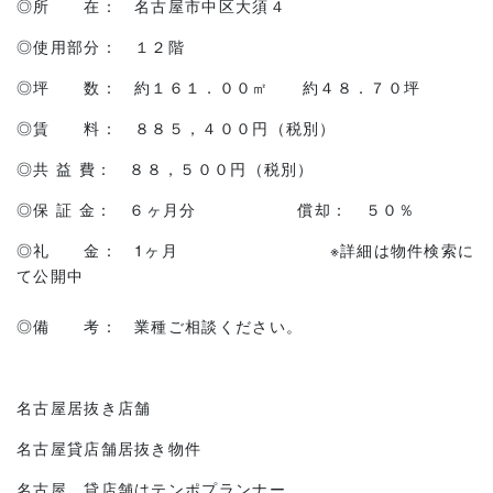
◎所 在： 名古屋市中区大須４
◎使用部分： １２階
◎坪 数： 約１６１．００㎡ 約４８．７０坪
◎賃 料： ８８５，４００円（税別）
◎共 益 費： ８８，５００円（税別）
◎保 証 金： ６ヶ月分 償却： ５０％
◎礼 金： 1ヶ月 ※詳細は物件検索に
て公開中
◎備 考： 業種ご相談ください。
名古屋居抜き店舗
名古屋貸店舗居抜き物件
名古屋 貸店舗はテンポプランナー