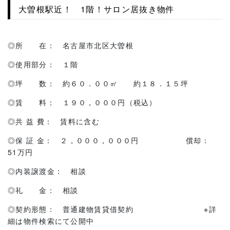
大曽根駅近！ 1階！サロン居抜き物件
◎所 在： 名古屋市北区大曽根
◎使用部分： １階
◎坪 数： 約６０．００㎡ 約１８．１５坪
◎賃 料： １９０，０００円（税込）
◎共 益 費： 賃料に含む
◎保 証 金： ２，０００，０００円 償却：
51万円
◎内装譲渡金： 相談
◎礼 金： 相談
◎契約形態： 普通建物賃貸借契約 ※詳
細は物件検索にて公開中