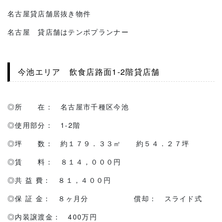
名古屋貸店舗居抜き物件
名古屋 貸店舗はテンポプランナー
今池エリア 飲食店路面1-2階貸店舗
◎所 在： 名古屋市千種区今池
◎使用部分： 1-2階
◎坪 数： 約１７９．３３㎡ 約５４．２７坪
◎賃 料： ８１４，０００円
◎共 益 費： ８１，４００円
◎保 証 金： ８ヶ月分 償却： スライド式
◎内装譲渡金： 400万円