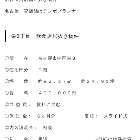
名古屋 貸店舗はテンポプランナー
栄3丁目 飲食店居抜き物件
◎所 在： 名古屋市中区栄３
◎使用部分： ２階
◎坪 数： 約８２．３７㎡ 約２４．９１坪
◎賃 料： ４００，０００円
◎共 益 費： 賃料に含む
◎保 証 金： ６ヶ月分 償却： スライド式
◎内装譲渡金： 相談
◎礼 金： 相談 ※詳細は物件検索