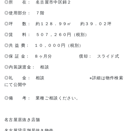
◎所 在： 名古屋市中区錦２
◎使用部分： ７階
◎坪 数： 約１２８．９９㎡ 約３９．０２坪
◎賃 料： ５０７，２６０円（税別）
◎共 益 費： １０，０００円（税別）
◎保 証 金： ８ヶ月分 償却： スライド式
◎内装譲渡金： 相談
◎礼 金： 相談 ※詳細は物件検索
にて公開中
◎備 考： 業種ご相談ください。
名古屋居抜き店舗
名古屋貸店舗居抜き物件