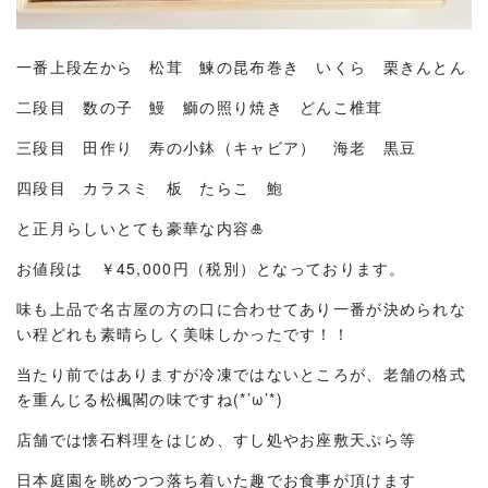
一番上段左から 松茸 鰊の昆布巻き いくら 栗きんとん
二段目 数の子 鰻 鰤の照り焼き どんこ椎茸
三段目 田作り 寿の小鉢（キャビア） 海老 黒豆
四段目 カラスミ 板 たらこ 鮑
と正月らしいとても豪華な内容🎍
お値段は ￥45,000円（税別）となっております。
味も上品で名古屋の方の口に合わせてあり一番が決められな
い程どれも素晴らしく美味しかったです！！
当たり前ではありますが冷凍ではないところが、老舗の格式
を重んじる松楓閣の味ですね(*’ω’*)
店舗では懐石料理をはじめ、すし処やお座敷天ぷら等
日本庭園を眺めつつ落ち着いた趣でお食事が頂けます